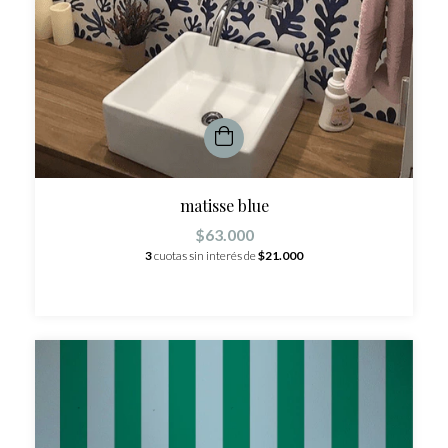
matisse blue
$63.000
3
cuotas sin interés de
$21.000