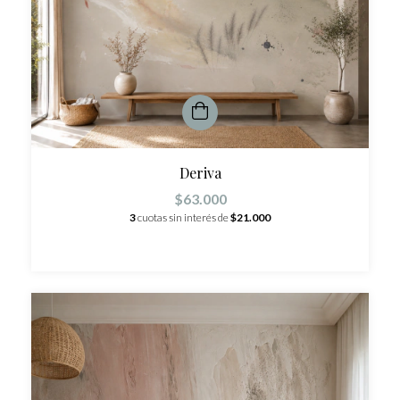
Deriva
$63.000
3
cuotas sin interés de
$21.000