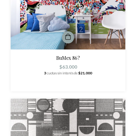
BuMex 86?
$63.000
3
cuotas sin interés de
$21.000