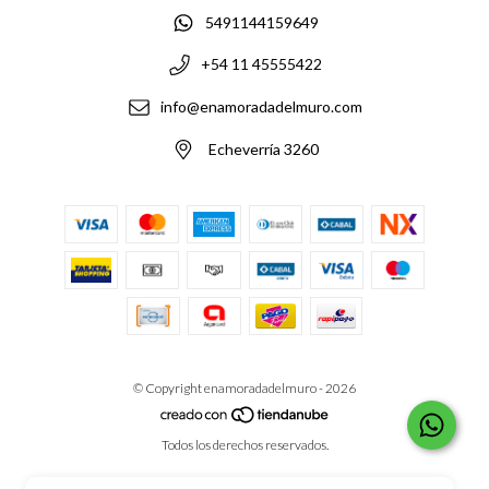
5491144159649
+54 11 45555422
info@enamoradadelmuro.com
Echeverría 3260
© Copyright enamoradadelmuro - 2026
Todos los derechos reservados.