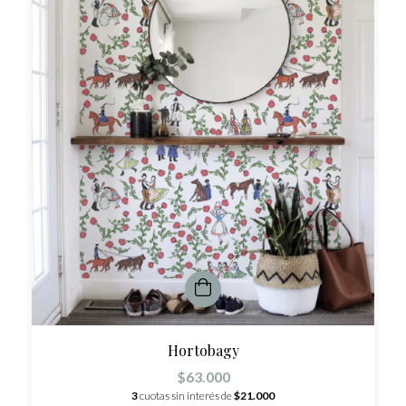
Hortobagy
$63.000
3
cuotas sin interés de
$21.000