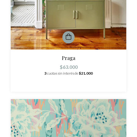
Praga
$63.000
3
cuotas sin interés de
$21.000