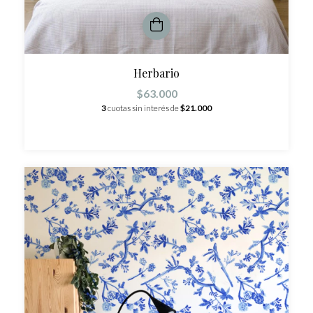
Herbario
$63.000
3
cuotas sin interés de
$21.000