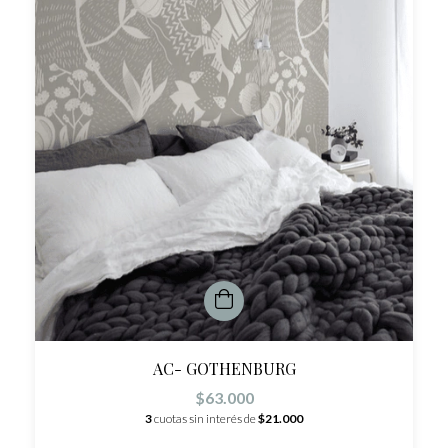
AC- GOTHENBURG
$63.000
3
cuotas sin interés de
$21.000