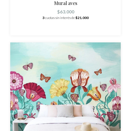
Mural aves
$63.000
3
cuotas sin interés de
$21.000