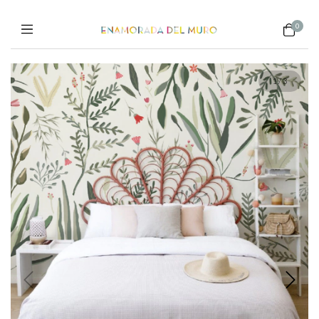
0
1
/
3