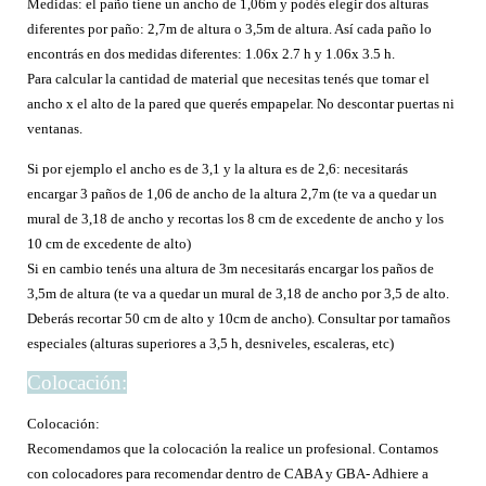
Medidas: el paño tiene un ancho de 1,06m y podés elegir dos alturas
diferentes por paño: 2,7m de altura o 3,5m de altura. Así cada paño lo
encontrás en dos medidas diferentes: 1.06x 2.7 h y 1.06x 3.5 h.
Para calcular la cantidad de material que necesitas tenés que tomar el
ancho x el alto de la pared que querés empapelar. No descontar puertas ni
ventanas.
Si por ejemplo el ancho es de 3,1 y la altura es de 2,6: necesitarás
encargar 3 paños de 1,06 de ancho de la altura 2,7m (te va a quedar un
mural de 3,18 de ancho y recortas los 8 cm de excedente de ancho y los
10 cm de excedente de alto)
Si en cambio tenés una altura de 3m necesitarás encargar los paños de
3,5m de altura (te va a quedar un mural de 3,18 de ancho por 3,5 de alto.
Deberás recortar 50 cm de alto y 10cm de ancho). Consultar por tamaños
especiales (alturas superiores a 3,5 h, desniveles, escaleras, etc)
Colocación:
Colocación:
Recomendamos que la colocación la realice un profesional. Contamos
con colocadores para recomendar dentro de CABA y GBA- Adhiere a