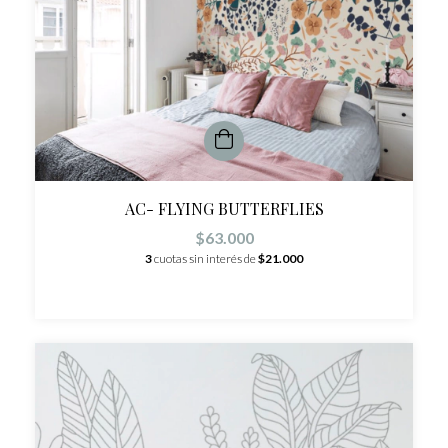
AC- FLYING BUTTERFLIES
$63.000
3
cuotas sin interés de
$21.000