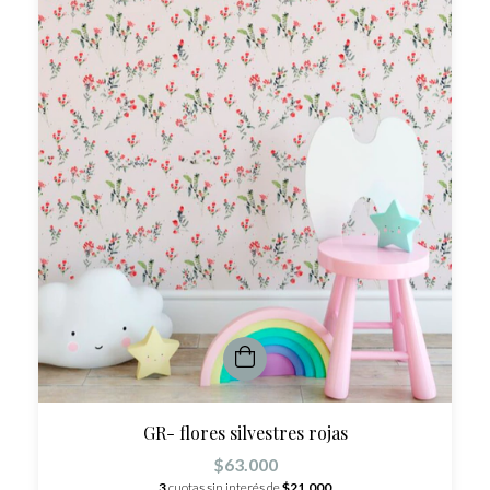
GR- flores silvestres rojas
$63.000
3
cuotas sin interés de
$21.000