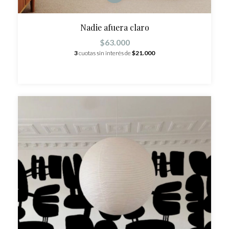
Nadie afuera claro
$63.000
3
cuotas sin interés de
$21.000