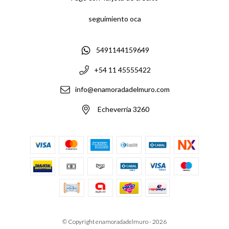
seguimiento oca
5491144159649
+54 11 45555422
info@enamoradadelmuro.com
Echeverría 3260
© Copyright enamoradadelmuro - 2026