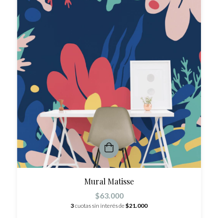
Mural Matisse
$63.000
3
cuotas sin interés de
$21.000