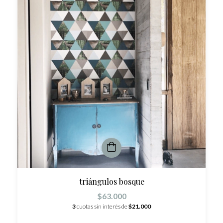
triángulos bosque
$63.000
3
cuotas sin interés de
$21.000