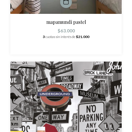
mapamundi pastel
$63.000
3
cuotas sin interés de
$21.000