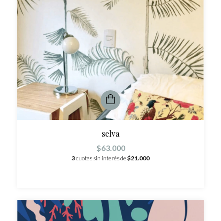
selva
$63.000
3
cuotas sin interés de
$21.000