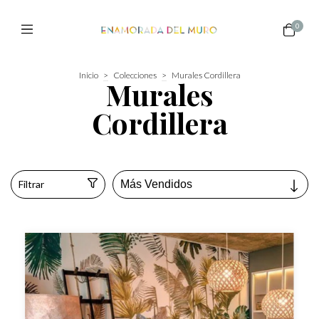
0
Inicio
>
Colecciones
>
Murales Cordillera
Murales
Cordillera
Filtrar