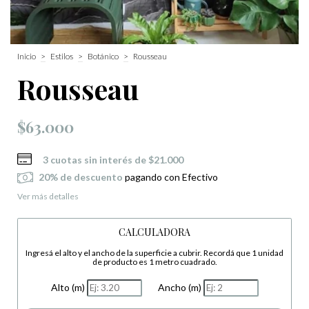
Inicio
>
Estilos
>
Botánico
>
Rousseau
Rousseau
$63.000
3
cuotas sin interés de
$21.000
20% de descuento
pagando con Efectivo
Ver más detalles
CALCULADORA
Ingresá el alto y el ancho de la superficie a cubrir. Recordá que 1 unidad
de producto es 1 metro cuadrado.
Alto (m)
Ancho (m)