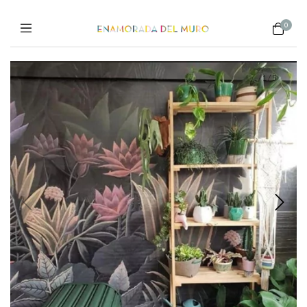
0
1
/
5