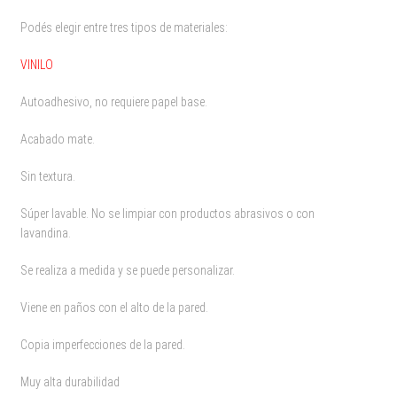
Podés elegir entre tres tipos de materiales:
VINILO
Autoadhesivo, no requiere papel base.
Acabado mate.
Sin textura.
Súper lavable. No se limpiar con productos abrasivos o con
lavandina.
Se realiza a medida y se puede personalizar.
Viene en paños con el alto de la pared.
Copia imperfecciones de la pared.
Muy alta durabilidad