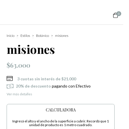
0
Inicio
>
Estilos
>
Botánico
>
misiones
misiones
$63.000
3
cuotas sin interés de
$21.000
20% de descuento
pagando con Efectivo
Ver más detalles
CALCULADORA
Ingresá el alto y el ancho de la superficie a cubrir. Recordá que 1
unidad de producto es 1 metro cuadrado.