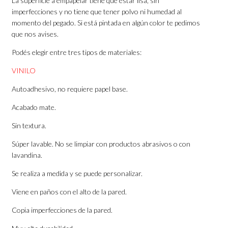
La superficie a empapelar tiene que estar lisa, sin
imperfecciones y no tiene que tener polvo ni humedad al
momento del pegado. Si está pintada en algún color te pedimos
que nos avises.
Podés elegir entre tres tipos de materiales:
VINILO
Autoadhesivo, no requiere papel base.
Acabado mate.
Sin textura.
Súper lavable. No se limpiar con productos abrasivos o con
lavandina.
Se realiza a medida y se puede personalizar.
Viene en paños con el alto de la pared.
Copia imperfecciones de la pared.