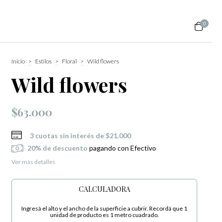
0
Inicio
>
Estilos
>
Floral
>
Wild flowers
Wild flowers
$63.000
3
cuotas sin interés de
$21.000
20% de descuento
pagando con Efectivo
Ver más detalles
CALCULADORA
Ingresá el alto y el ancho de la superficie a cubrir. Recordá que 1
unidad de producto es 1 metro cuadrado.