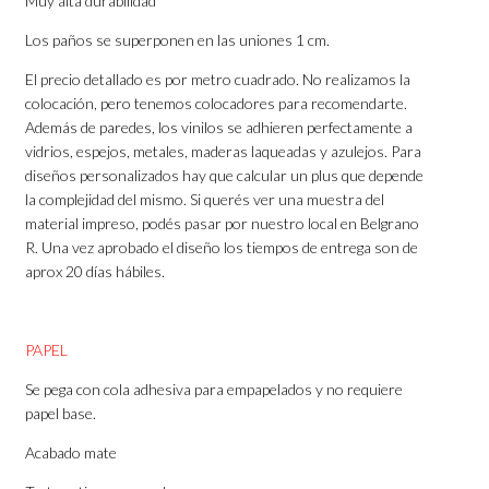
Muy alta durabilidad
Los paños se superponen en las uniones 1 cm.
El precio detallado es por metro cuadrado. No realizamos la
colocación, pero tenemos colocadores para recomendarte.
Además de paredes, los vinilos se adhieren perfectamente a
vidrios, espejos, metales, maderas laqueadas y azulejos. Para
diseños personalizados hay que calcular un plus que depende
la complejidad del mismo. Si querés ver una muestra del
material impreso, podés pasar por nuestro local en Belgrano
R. Una vez aprobado el diseño los tiempos de entrega son de
aprox 20 días hábiles.
PAPEL
Se pega con cola adhesiva para empapelados y no requiere
papel base.
Acabado mate