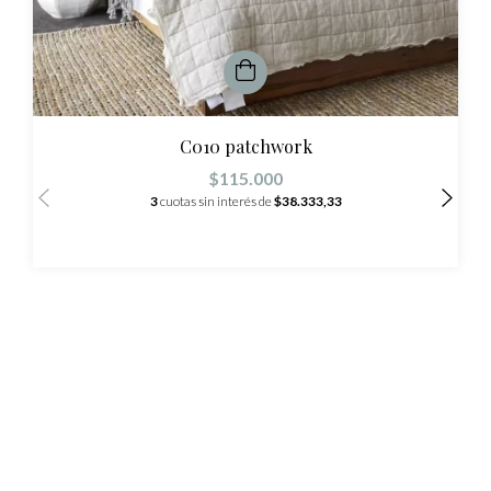
C010 patchwork
$115.000
3
cuotas sin interés de
$38.333,33