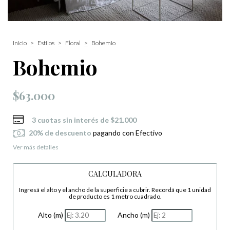
Inicio
>
Estilos
>
Floral
>
Bohemio
Bohemio
$63.000
3
cuotas sin interés de
$21.000
20% de descuento
pagando con Efectivo
Ver más detalles
CALCULADORA
Ingresá el alto y el ancho de la superficie a cubrir. Recordá que 1 unidad
de producto es 1 metro cuadrado.
Alto (m)
Ancho (m)