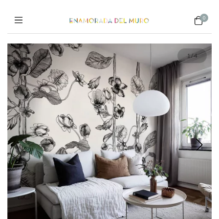
0
1
/
4