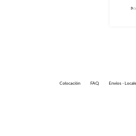
3
c
Colocación
FAQ
Envíos - Local