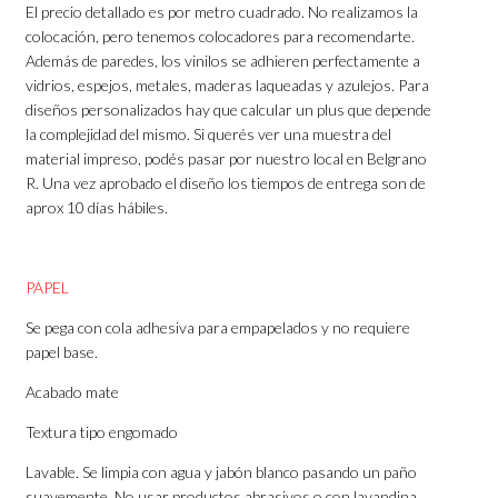
El precio detallado es por metro cuadrado. No realizamos la
colocación, pero tenemos colocadores para recomendarte.
Además de paredes, los vinilos se adhieren perfectamente a
vidrios, espejos, metales, maderas laqueadas y azulejos. Para
diseños personalizados hay que calcular un plus que depende
la complejidad del mismo. Si querés ver una muestra del
material impreso, podés pasar por nuestro local en Belgrano
R. Una vez aprobado el diseño los tiempos de entrega son de
aprox 10 días hábiles.
PAPEL
Se pega con cola adhesiva para empapelados y no requiere
papel base.
Acabado mate
Textura tipo engomado
Lavable. Se limpia con agua y jabón blanco pasando un paño
suavemente. No usar productos abrasivos o con lavandina.