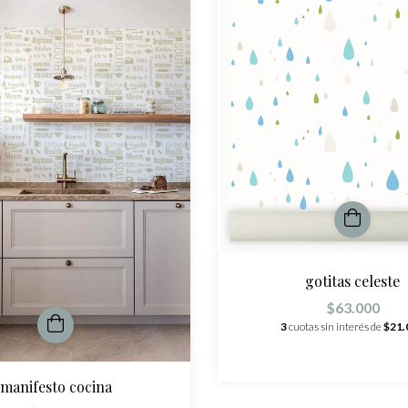
gotitas celeste
$63.000
3
cuotas sin interés de
$21.
manifesto cocina