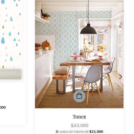
000
Tunez
$63.000
3
cuotas sin interés de
$21.000