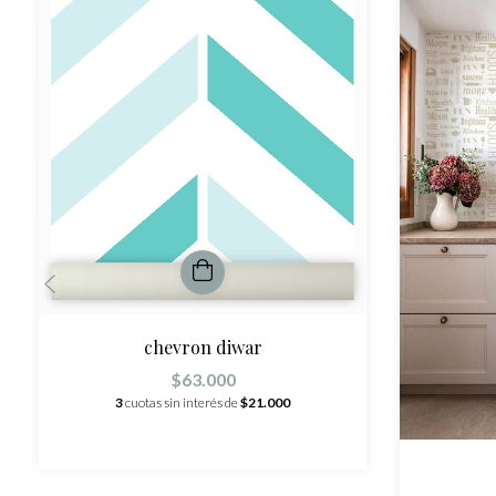
chevron diwar
$63.000
3
cuotas sin interés de
$21.000