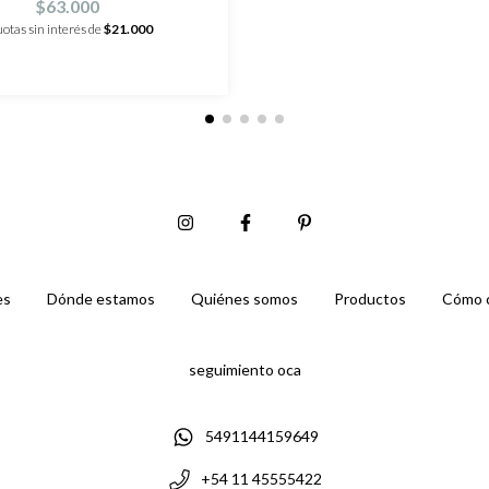
$63.000
uotas sin interés de
$21.000
es
Dónde estamos
Quiénes somos
Productos
Cómo 
seguimiento oca
5491144159649
+54 11 45555422