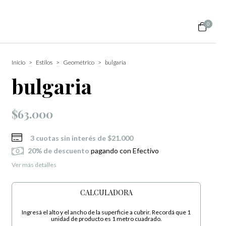
0
Inicio
>
Estilos
>
Geométrico
>
bulgaria
bulgaria
$63.000
3
cuotas sin interés de
$21.000
20% de descuento
pagando con Efectivo
Ver más detalles
CALCULADORA
Ingresá el alto y el ancho de la superficie a cubrir. Recordá que 1
unidad de producto es 1 metro cuadrado.