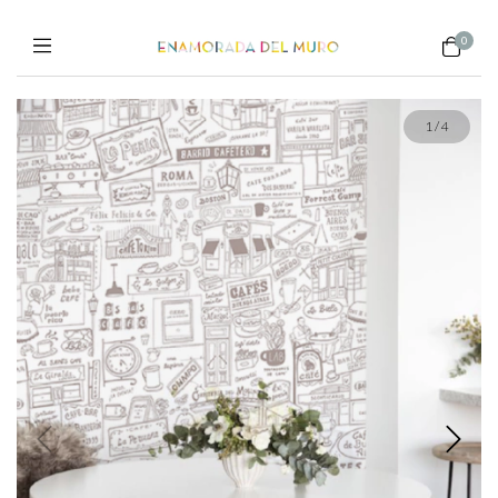
0
1
/
4