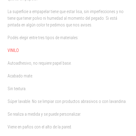
La superficie a empapelar tiene que estar lisa, sin imperfecciones y no
tiene que tener polvo ni humedad al momento del pegado. Si está
pintada en algún color te pedimos que nos avises.
Podés elegir entre tres tipos de materiales:
VINILO
Autoadhesivo, no requiere papel base.
Acabado mate.
Sin textura.
Súper lavable. No se limpiar con productos abrasivos o con lavandina.
Se realiza a medida y se puede personalizar.
Viene en paños con el alto de la pared.