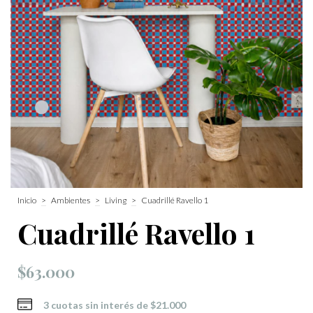
Inicio
>
Ambientes
>
Living
>
Cuadrillé Ravello 1
Cuadrillé Ravello 1
$63.000
3
cuotas sin interés de
$21.000