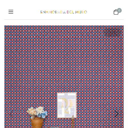
0
1
/
2