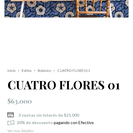
Inicio
>
Estilos
>
Botánico
>
CUATRO FLORES 01
CUATRO FLORES 01
$63.000
3
cuotas sin interés de
$21.000
20% de descuento
pagando con Efectivo
Ver más detalles