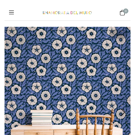
0
1
/
3