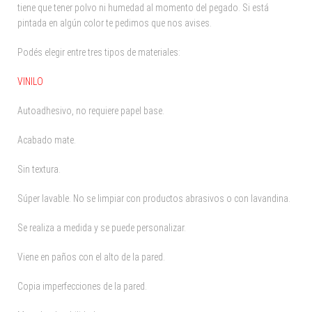
tiene que tener polvo ni humedad al momento del pegado. Si está
pintada en algún color te pedimos que nos avises.
Podés elegir entre tres tipos de materiales:
VINILO
Autoadhesivo, no requiere papel base.
Acabado mate.
Sin textura.
Súper lavable. No se limpiar con productos abrasivos o con lavandina.
Se realiza a medida y se puede personalizar.
Viene en paños con el alto de la pared.
Copia imperfecciones de la pared.