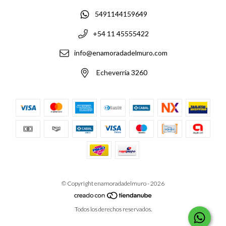
5491144159649
+54 11 45555422
info@enamoradadelmuro.com
Echeverría 3260
© Copyright enamoradadelmuro - 2026
Todos los derechos reservados.