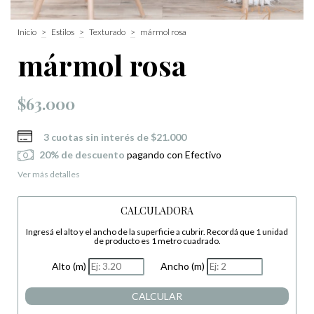
Inicio
>
Estilos
>
Texturado
>
mármol rosa
mármol rosa
$63.000
3
cuotas sin interés de
$21.000
20% de descuento
pagando con Efectivo
Ver más detalles
CALCULADORA
Ingresá el alto y el ancho de la superficie a cubrir. Recordá que 1 unidad
de producto es 1 metro cuadrado.
Alto (m)
Ancho (m)
CALCULAR