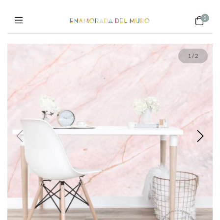
0
1
/
2