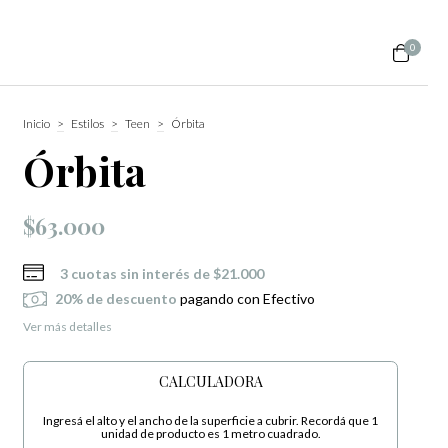
0
Inicio
>
Estilos
>
Teen
>
Órbita
Órbita
$63.000
3
cuotas sin interés de
$21.000
20% de descuento
pagando con Efectivo
Ver más detalles
CALCULADORA
Ingresá el alto y el ancho de la superficie a cubrir. Recordá que 1
unidad de producto es 1 metro cuadrado.