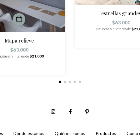
estrellas grande
$63.000
3
cuotas sin interés de
$21.
Mapa relieve
$63.000
uotas sin interés de
$21.000
es
Dónde estamos
Quiénes somos
Productos
Cómo 