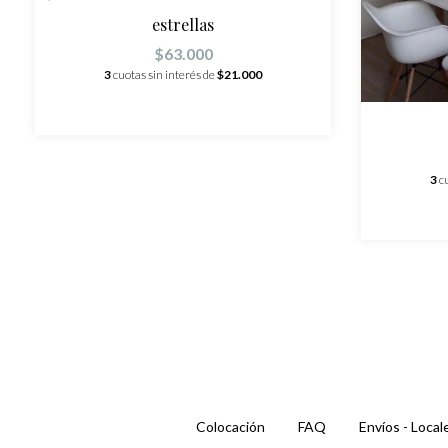
estrellas
$63.000
3
cuotas sin interés de
$21.000
3
c
Colocación
FAQ
Envíos - Local