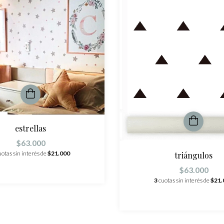
estrellas
$63.000
uotas sin interés de
$21.000
triángulos
$63.000
3
cuotas sin interés de
$21.