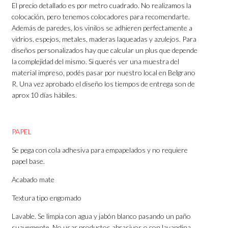
El precio detallado es por metro cuadrado. No realizamos la
colocación, pero tenemos colocadores para recomendarte.
Además de paredes, los vinilos se adhieren perfectamente a
vidrios, espejos, metales, maderas laqueadas y azulejos. Para
diseños personalizados hay que calcular un plus que depende
la complejidad del mismo. Si querés ver una muestra del
material impreso, podés pasar por nuestro local en Belgrano
R. Una vez aprobado el diseño los tiempos de entrega son de
aprox 10 días hábiles.
PAPEL
Se pega con cola adhesiva para empapelados y no requiere
papel base.
Acabado mate
Textura tipo engomado
Lavable. Se limpia con agua y jabón blanco pasando un paño
suavemente. No usar productos abrasivos o con lavandina.