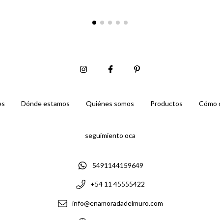
es
Dónde estamos
Quiénes somos
Productos
Cómo 
seguimiento oca
5491144159649
+54 11 45555422
info@enamoradadelmuro.com