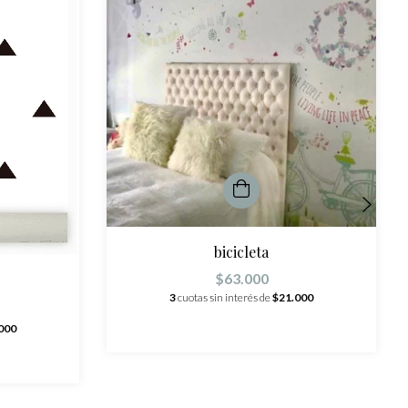
bicicleta
$63.000
3
cuotas sin interés de
$21.000
000