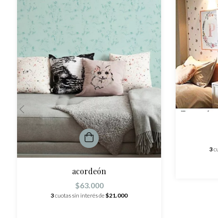
3
c
acordeón
$63.000
3
cuotas sin interés de
$21.000