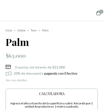
0
Inicio
>
Estilos
>
Teen
>
Palm
Palm
$63.000
3
cuotas sin interés de
$21.000
20% de descuento
pagando con Efectivo
Ver más detalles
CALCULADORA
Ingresá el alto y el ancho de la superficie a cubrir. Recordá que 1
unidad de producto es 1 metro cuadrado.