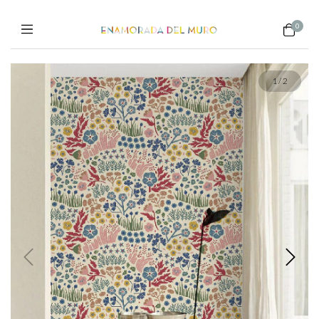
0
1
/
2