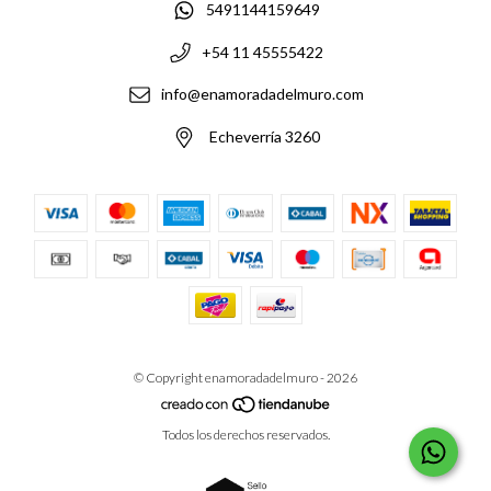
5491144159649
+54 11 45555422
info@enamoradadelmuro.com
Echeverría 3260
© Copyright enamoradadelmuro - 2026
Todos los derechos reservados.