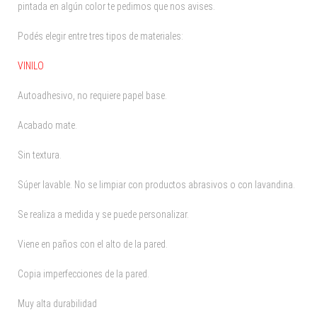
pintada en algún color te pedimos que nos avises.
Podés elegir entre tres tipos de materiales:
VINILO
Autoadhesivo, no requiere papel base.
Acabado mate.
Sin textura.
Súper lavable. No se limpiar con productos abrasivos o con lavandina.
Se realiza a medida y se puede personalizar.
Viene en paños con el alto de la pared.
Copia imperfecciones de la pared.
Muy alta durabilidad