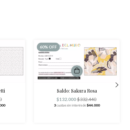
60
% OFF
tti
Saldo: Sakura Rosa
0
$132.000
$332.440
000
3
cuotas sin interés de
$44.000