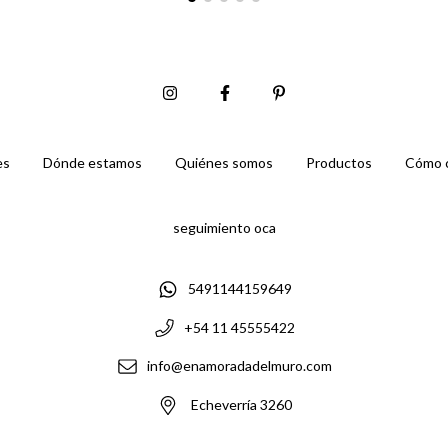
es
Dónde estamos
Quiénes somos
Productos
Cómo 
seguimiento oca
5491144159649
+54 11 45555422
info@enamoradadelmuro.com
Echeverría 3260