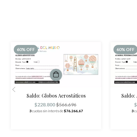
60
% OFF
60
% OFF
Saldo:
Saldo: Globos Aerostáticos
$
$228.800
$566.696
3
c
3
cuotas sin interés de
$76.266,67