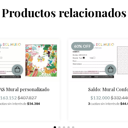
Productos relacionados
60
% OFF
 AS Mural personalizado
Saldo: Mural Confe
163.152
$407.827
$132.000
$332.44
uotas sin interés de
$54.384
3
cuotas sin interés de
$44.