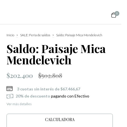
0
Inicio
>
SALE: Feria de saldos
>
Saldo: Paisaje Mica Mendelevich
Saldo: Paisaje Mica
Mendelevich
$202.400
$502.808
3
cuotas sin interés de
$67.466,67
20% de descuento
pagando con Efectivo
Ver más detalles
CALCULADORA