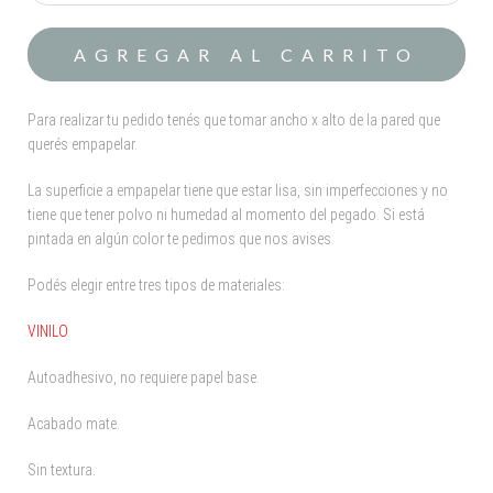
Para realizar tu pedido tenés que tomar ancho x alto de la pared que
querés empapelar.
La superficie a empapelar tiene que estar lisa, sin imperfecciones y no
tiene que tener polvo ni humedad al momento del pegado. Si está
pintada en algún color te pedimos que nos avises.
Podés elegir entre tres tipos de materiales:
VINILO
Autoadhesivo, no requiere papel base.
Acabado mate.
Sin textura.