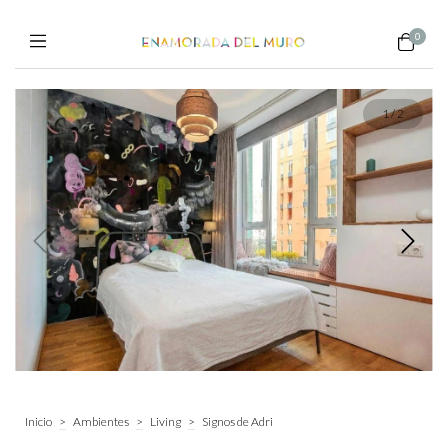
0
1
/
2
Inicio
>
Ambientes
>
Living
>
Signos de Adri