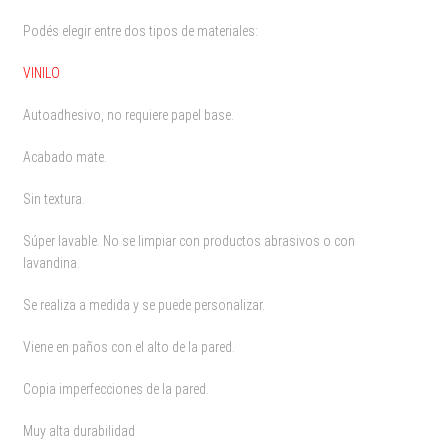
Podés elegir entre dos tipos de materiales:
VINILO
Autoadhesivo, no requiere papel base.
Acabado mate.
Sin textura.
Súper lavable. No se limpiar con productos abrasivos o con
lavandina.
Se realiza a medida y se puede personalizar.
Viene en paños con el alto de la pared.
Copia imperfecciones de la pared.
Muy alta durabilidad