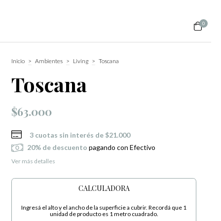
0
Inicio
>
Ambientes
>
Living
>
Toscana
Toscana
$63.000
3
cuotas sin interés de
$21.000
20% de descuento
pagando con Efectivo
Ver más detalles
CALCULADORA
Ingresá el alto y el ancho de la superficie a cubrir. Recordá que 1
unidad de producto es 1 metro cuadrado.