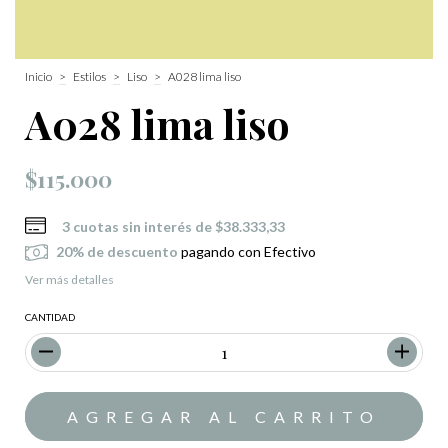
Inicio
>
Estilos
>
Liso
>
A028 lima liso
A028 lima liso
$115.000
3
cuotas sin interés de
$38.333,33
20% de descuento
pagando con Efectivo
Ver más detalles
CANTIDAD