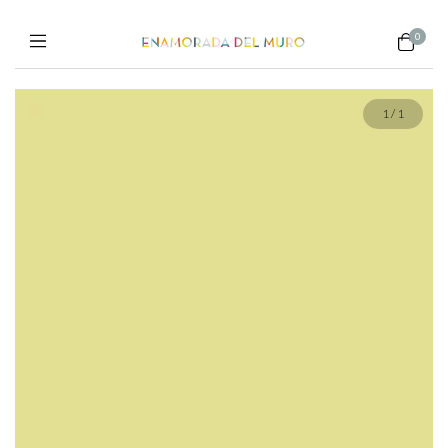
0
1
/
1