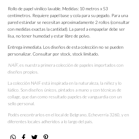
Rollo de papel vinílico lavable. Medidas: 10 metros x 53
centímetros. Requiere papel base y cola para su pegado. Para una
pared estándar se necesitan aproximadamente 2 rollos (consultar
con medidas exactas la cantidad). La pared a empapelar debe ser
lisa, no tener humedad y estar libre de polvo.
Entrega inmediata. Los diseños de esta colección no se pueden
personalizar. Consultar por stock, stock limitado.
NAÏF
, es nuestra primera colección de papeles importados con
diseños propios.
La colección NAIF está inspirada en la naturaleza, la niñez y lo
lúdico. Son diseños únicos, pintados a mano y con técnicas de
collage, que dan como resultado papeles de vanguardia con un
sello personal.
Podés encontrarlos en el local de Belgrano, Echeverría 3260, y en
diferentes locales adheridos a lo largo del país.