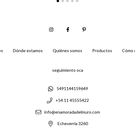
es
Dónde estamos
Quiénes somos
Productos
Cómo 
seguimiento oca
5491144159649
+54 11 45555422
info@enamoradadelmuro.com
Echeverría 3260