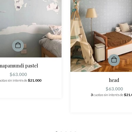
mapamundi pastel
$63.000
head
uotas sin interés de
$21.000
$63.000
3
cuotas sin interés de
$21.