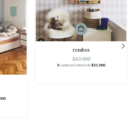
rombos
$63.000
3
cuotas sin interés de
$21.000
000