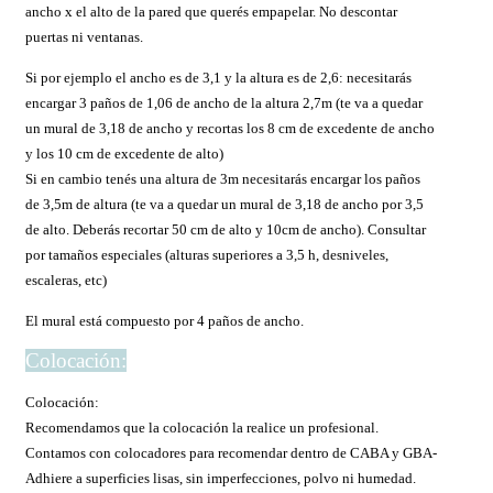
ancho x el alto de la pared que querés empapelar. No descontar
puertas ni ventanas.
Si por ejemplo el ancho es de 3,1 y la altura es de 2,6: necesitarás
encargar 3 paños de 1,06 de ancho de la altura 2,7m (te va a quedar
un mural de 3,18 de ancho y recortas los 8 cm de excedente de ancho
y los 10 cm de excedente de alto)
Si en cambio tenés una altura de 3m necesitarás encargar los paños
de 3,5m de altura (te va a quedar un mural de 3,18 de ancho por 3,5
de alto. Deberás recortar 50 cm de alto y 10cm de ancho). Consultar
por tamaños especiales (alturas superiores a 3,5 h, desniveles,
escaleras, etc)
El mural está compuesto por 4 paños de ancho.
Colocación:
Colocación:
Recomendamos que la colocación la realice un profesional.
Contamos con colocadores para recomendar dentro de CABA y GBA-
Adhiere a superficies lisas, sin imperfecciones, polvo ni humedad.