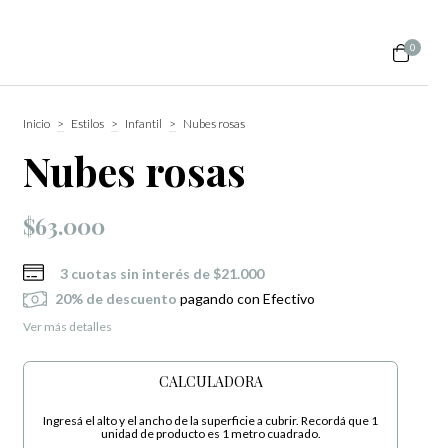
0
Inicio
>
Estilos
>
Infantil
>
Nubes rosas
Nubes rosas
$63.000
3
cuotas sin interés de
$21.000
20% de descuento
pagando con Efectivo
Ver más detalles
CALCULADORA
Ingresá el alto y el ancho de la superficie a cubrir. Recordá que 1
unidad de producto es 1 metro cuadrado.