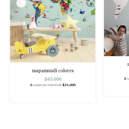
mapamundi colores
$63.000
3
c
3
cuotas sin interés de
$21.000