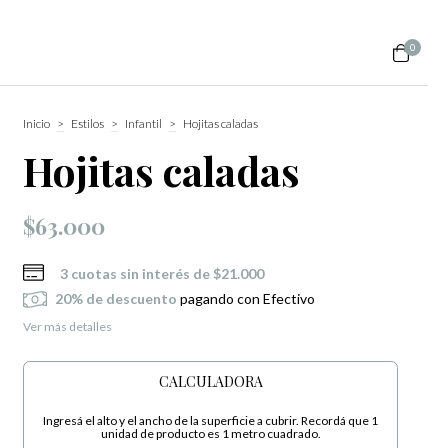
0
Inicio
>
Estilos
>
Infantil
>
Hojitas caladas
Hojitas caladas
$63.000
3
cuotas sin interés de
$21.000
20% de descuento
pagando con Efectivo
Ver más detalles
CALCULADORA
Ingresá el alto y el ancho de la superficie a cubrir. Recordá que 1
unidad de producto es 1 metro cuadrado.