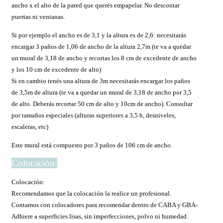
ancho x el alto de la pared que querés empapelar. No descontar
puertas ni ventanas.
Si por ejemplo el ancho es de 3,1 y la altura es de 2,6: necesitarás
encargar 3 paños de 1,06 de ancho de la altura 2,7m (te va a quedar
un mural de 3,18 de ancho y recortas los 8 cm de excedente de ancho
y los 10 cm de excedente de alto)
Si en cambio tenés una altura de 3m necesitarás encargar los paños
de 3,5m de altura (te va a quedar un mural de 3,18 de ancho por 3,5
de alto. Deberás recortar 50 cm de alto y 10cm de ancho). Consultar
por tamaños especiales (alturas superiores a 3,5 h, desniveles,
escaleras, etc)
Este mural está compuesto por 3 paños de 106 cm de ancho.
Colocación:
Colocación:
Recomendamos que la colocación la realice un profesional.
Contamos con colocadores para recomendar dentro de CABA y GBA-
Adhiere a superficies lisas, sin imperfecciones, polvo ni humedad.