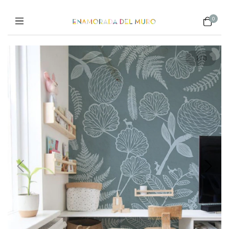
0
1
/
8