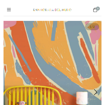
0
1
/
2