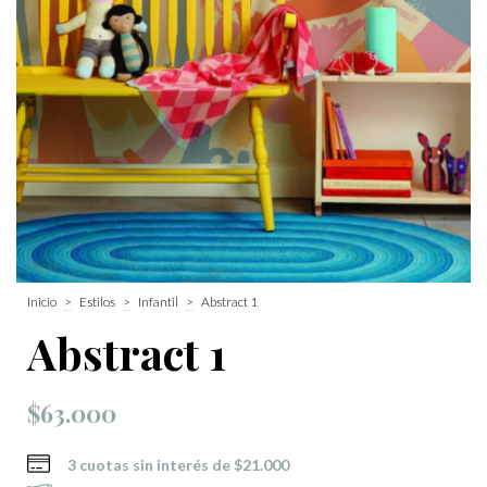
Inicio
>
Estilos
>
Infantil
>
Abstract 1
Abstract 1
$63.000
3
cuotas sin interés de
$21.000