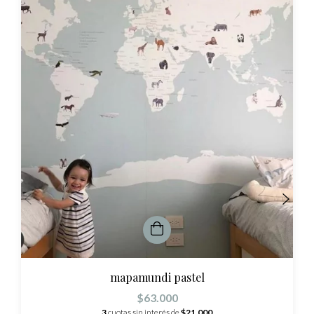
mapamundi pastel
$63.000
3
cuotas sin interés de
$21.000