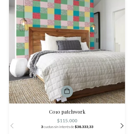
C010 patchwork
$115.000
3
cuotas sin interés de
$38.333,33