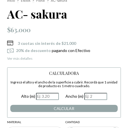
Inicio
>
Estilos
>
Floral
>
AC- sakura
AC- sakura
$63.000
3
cuotas sin interés de
$21.000
20% de descuento
pagando con Efectivo
Ver más detalles
CALCULADORA
Ingresá el alto y el ancho de la superficie a cubrir. Recordá que 1 unidad
de producto es 1 metro cuadrado.
Alto (m)
Ancho (m)
CALCULAR
MATERIAL
CANTIDAD