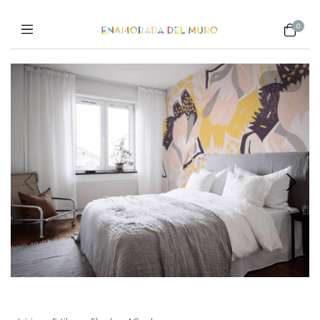
0
1
/
3