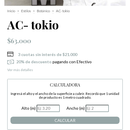
Inicio
>
Estilos
>
Botánico
>
AC- tokio
AC- tokio
$63.000
3
cuotas sin interés de
$21.000
20% de descuento
pagando con Efectivo
Ver más detalles
CALCULADORA
Ingresá el alto y el ancho de la superficie a cubrir. Recordá que 1 unidad
de producto es 1 metro cuadrado.
Alto (m)
Ancho (m)
CALCULAR