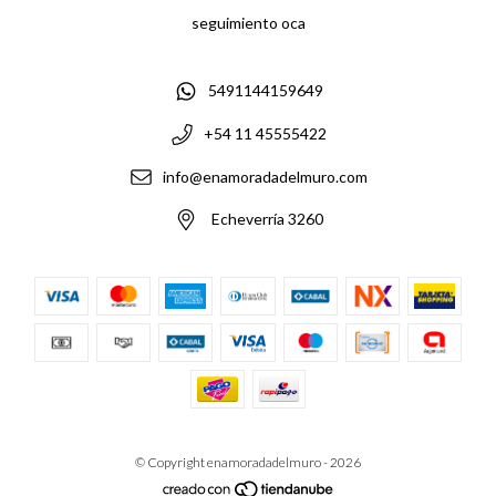
seguimiento oca
5491144159649
+54 11 45555422
info@enamoradadelmuro.com
Echeverría 3260
© Copyright enamoradadelmuro - 2026