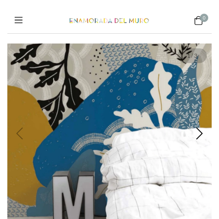
0
1
/
3