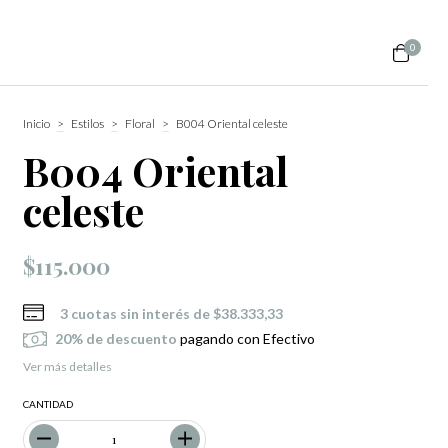
0
Inicio
>
Estilos
>
Floral
>
B004 Oriental celeste
B004 Oriental
celeste
$115.000
3
cuotas sin interés de
$38.333,33
20% de descuento
pagando con Efectivo
Ver más detalles
CANTIDAD