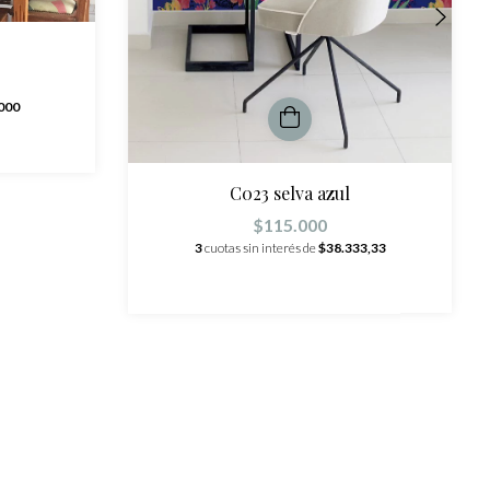
000
C023 selva azul
$115.000
3
cuotas sin interés de
$38.333,33