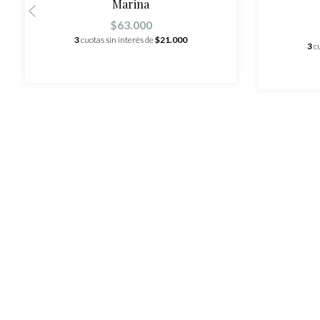
Marina
$63.000
3
cuotas sin interés de
$21.000
3
c