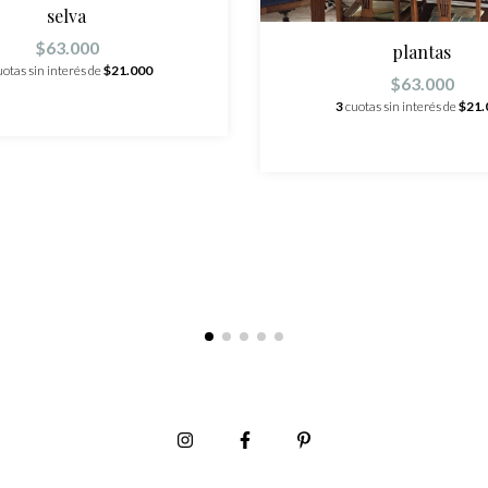
selva
$63.000
plantas
uotas sin interés de
$21.000
$63.000
3
cuotas sin interés de
$21.