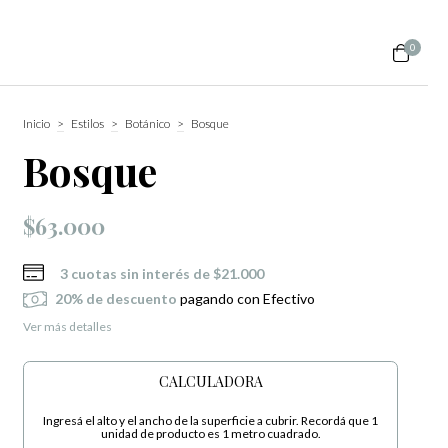
0
Inicio
>
Estilos
>
Botánico
>
Bosque
Bosque
$63.000
3
cuotas sin interés de
$21.000
20% de descuento
pagando con Efectivo
Ver más detalles
CALCULADORA
Ingresá el alto y el ancho de la superficie a cubrir. Recordá que 1
unidad de producto es 1 metro cuadrado.