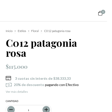
0
Inicio
>
Estilos
>
Floral
>
C012 patagonia rosa
C012 patagonia
rosa
$115.000
3
cuotas sin interés de
$38.333,33
20% de descuento
pagando con Efectivo
Ver más detalles
CANTIDAD