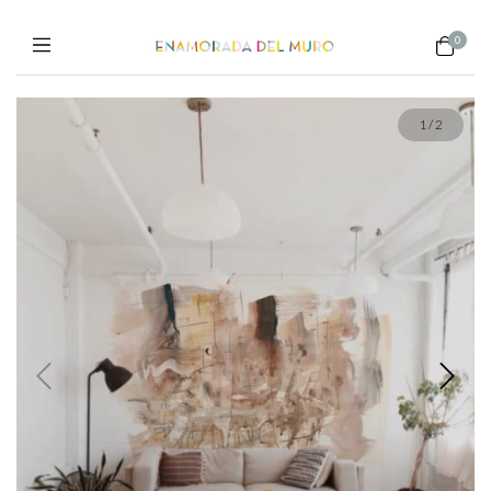
0
1
/
2