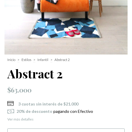
Inicio
>
Estilos
>
Infantil
>
Abstract 2
Abstract 2
$63.000
3
cuotas sin interés de
$21.000
20% de descuento
pagando con Efectivo
Ver más detalles