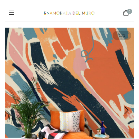
0
1
/
3