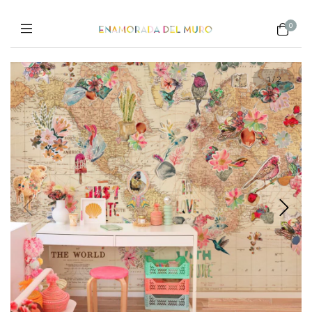
0
1
/
2