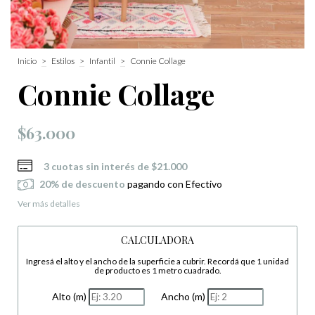
Inicio
>
Estilos
>
Infantil
>
Connie Collage
Connie Collage
$63.000
3
cuotas sin interés de
$21.000
20% de descuento
pagando con Efectivo
Ver más detalles
CALCULADORA
Ingresá el alto y el ancho de la superficie a cubrir. Recordá que 1 unidad
de producto es 1 metro cuadrado.
Alto (m)
Ancho (m)