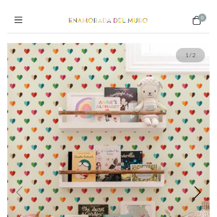
0
1
/
2