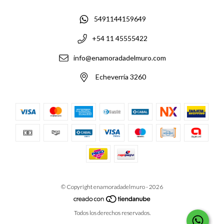
5491144159649
+54 11 45555422
info@enamoradadelmuro.com
Echeverría 3260
© Copyright enamoradadelmuro - 2026
Todos los derechos reservados.