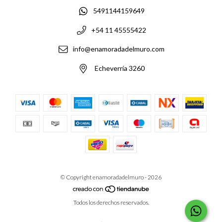
5491144159649
+54 11 45555422
info@enamoradadelmuro.com
Echeverría 3260
© Copyright enamoradadelmuro - 2026
Todos los derechos reservados.