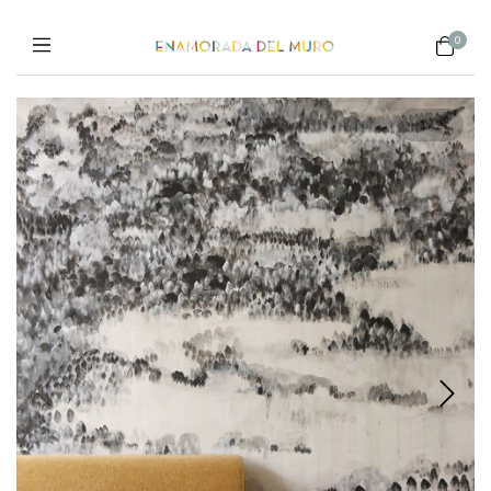
0
1
/
2