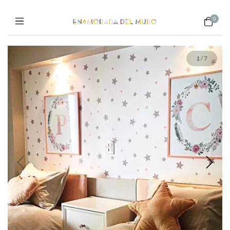
0
1
/
7