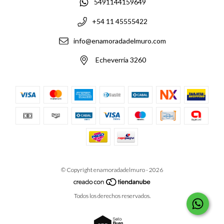
5491144159649
+54 11 45555422
info@enamoradadelmuro.com
Echeverría 3260
© Copyright enamoradadelmuro - 2026
Todos los derechos reservados.