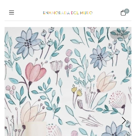
0
1
/
2