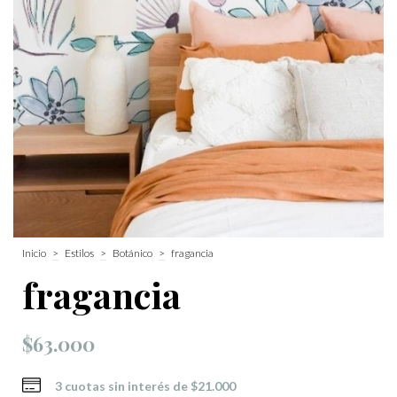
Inicio
>
Estilos
>
Botánico
>
fragancia
fragancia
$63.000
3
cuotas sin interés de
$21.000