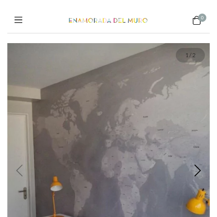
0
1
/
2