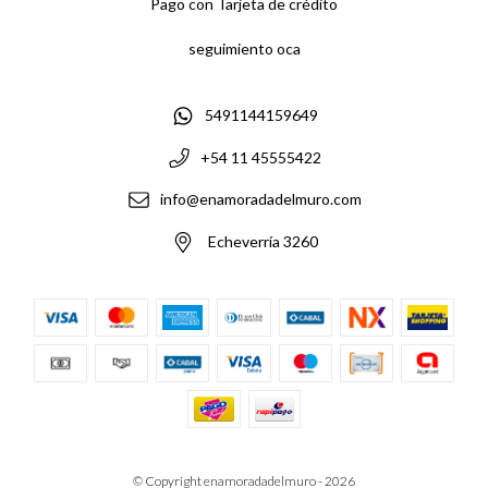
Pago con Tarjeta de crédito
seguimiento oca
5491144159649
+54 11 45555422
info@enamoradadelmuro.com
Echeverría 3260
© Copyright enamoradadelmuro - 2026