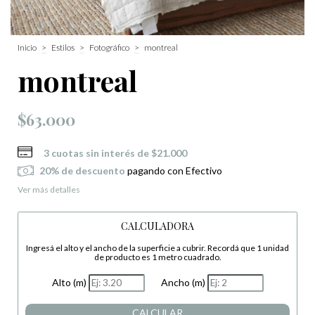
Inicio
>
Estilos
>
Fotográfico
>
montreal
montreal
$63.000
3
cuotas sin interés de
$21.000
20% de descuento
pagando con Efectivo
Ver más detalles
CALCULADORA
Ingresá el alto y el ancho de la superficie a cubrir. Recordá que 1 unidad
de producto es 1 metro cuadrado.
Alto (m)
Ancho (m)
CALCULAR