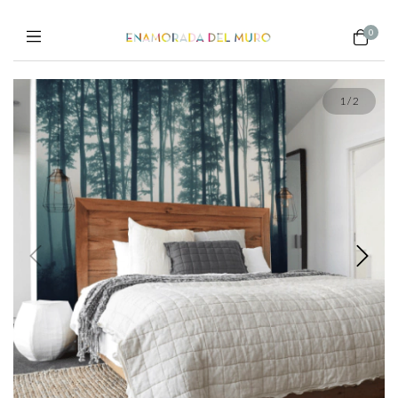
0
1
/
2