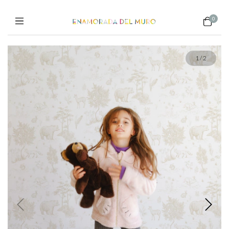
0
1
/
2