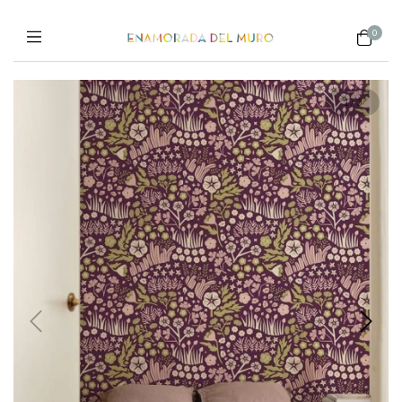
0
1
/
3