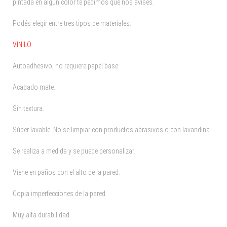
pintada en algún color te pedimos que nos avises.
Podés elegir entre tres tipos de materiales:
VINILO
Autoadhesivo, no requiere papel base.
Acabado mate.
Sin textura.
Súper lavable. No se limpiar con productos abrasivos o con lavandina.
Se realiza a medida y se puede personalizar.
Viene en paños con el alto de la pared.
Copia imperfecciones de la pared.
Muy alta durabilidad