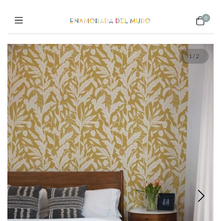
0
1
/
2