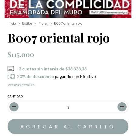
Inicio
>
Estilos
>
Floral
>
B007 oriental rojo
B007 oriental rojo
$115.000
3
cuotas sin interés de
$38.333,33
20% de descuento
pagando con Efectivo
Ver más detalles
CANTIDAD