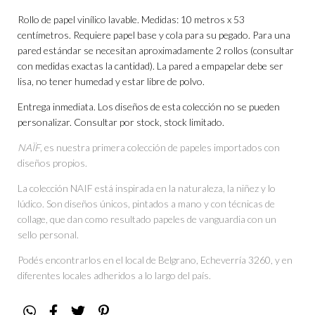
Rollo de papel vinílico lavable. Medidas: 10 metros x 53
centímetros. Requiere papel base y cola para su pegado. Para una
pared estándar se necesitan aproximadamente 2 rollos (consultar
con medidas exactas la cantidad). La pared a empapelar debe ser
lisa, no tener humedad y estar libre de polvo.
Entrega inmediata. Los diseños de esta colección no se pueden
personalizar. Consultar por stock, stock limitado.
NAÏF
, es nuestra primera colección de papeles importados con
diseños propios.
La colección NAIF está inspirada en la naturaleza, la niñez y lo
lúdico. Son diseños únicos, pintados a mano y con técnicas de
collage, que dan como resultado papeles de vanguardia con un
sello personal.
Podés encontrarlos en el local de Belgrano, Echeverría 3260, y en
diferentes locales adheridos a lo largo del país.