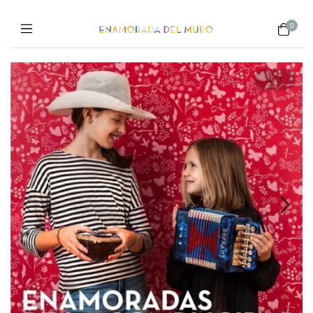
0
1
/
3