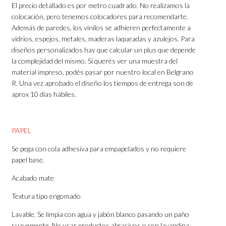
El precio detallado es por metro cuadrado. No realizamos la
colocación, pero tenemos colocadores para recomendarte.
Además de paredes, los vinilos se adhieren perfectamente a
vidrios, espejos, metales, maderas laqueadas y azulejos. Para
diseños personalizados hay que calcular un plus que depende
la complejidad del mismo. Si querés ver una muestra del
material impreso, podés pasar por nuestro local en Belgrano
R. Una vez aprobado el diseño los tiempos de entrega son de
aprox 10 días hábiles.
PAPEL
Se pega con cola adhesiva para empapelados y no requiere
papel base.
Acabado mate
Textura tipo engomado
Lavable. Se limpia con agua y jabón blanco pasando un paño
suavemente. No usar productos abrasivos o con lavandina.