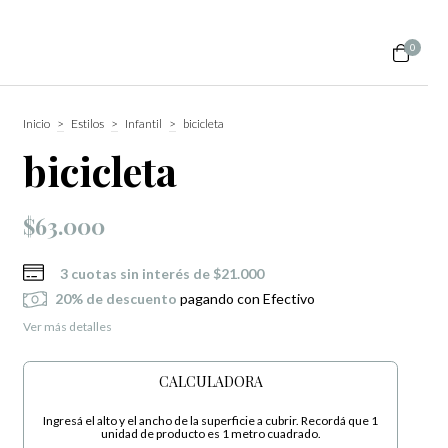
0
Inicio
>
Estilos
>
Infantil
>
bicicleta
bicicleta
$63.000
3
cuotas sin interés de
$21.000
20% de descuento
pagando con Efectivo
Ver más detalles
CALCULADORA
Ingresá el alto y el ancho de la superficie a cubrir. Recordá que 1
unidad de producto es 1 metro cuadrado.