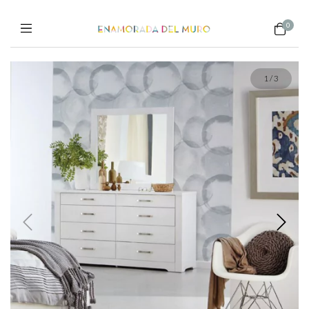
0
1
/
3