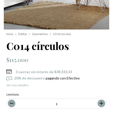
Inicio
>
Estilos
>
Geométrico
>
C014 círculos
C014 círculos
$115.000
3
cuotas sin interés de
$38.333,33
20% de descuento
pagando con Efectivo
Ver más detalles
CANTIDAD