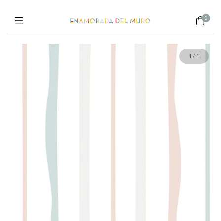
0
1
/
1