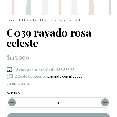
Inicio
>
Estilos
>
Infantil
>
C039 rayado rosa celeste
C039 rayado rosa
celeste
$115.000
3
cuotas sin interés de
$38.333,33
20% de descuento
pagando con Efectivo
Ver más detalles
CANTIDAD