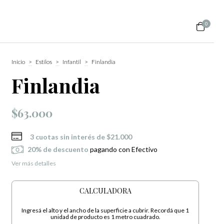
0
Inicio
>
Estilos
>
Infantil
>
Finlandia
Finlandia
$63.000
3
cuotas sin interés de
$21.000
20% de descuento
pagando con Efectivo
Ver más detalles
CALCULADORA
Ingresá el alto y el ancho de la superficie a cubrir. Recordá que 1
unidad de producto es 1 metro cuadrado.