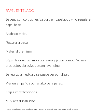
PAPEL ENTELADO
Se pega con cola adhesiva para empapelados y no requiere
papel base.
Acabado mate.
Textura gruesa.
Material premium.
Súper lavable. Se limpia con agua y jabón blanco. No usar
productos abrasivos o con lavandina.
Se realiza a medida y se puede personalizar.
Vienen en paños con el alto de la pared.
Copia imperfecciones.
Muy alta durabilidad.
Los paños se colocan uno a continuación del otro.